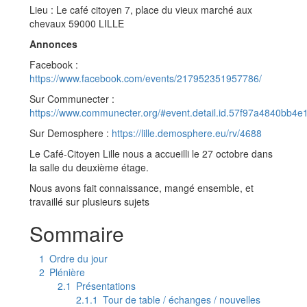
Lieu : Le café citoyen 7, place du vieux marché aux
chevaux 59000 LILLE
Annonces
Facebook :
https://www.facebook.com/events/217952351957786/
Sur Communecter :
https://www.communecter.org/#event.detail.id.57f97a4840bb4
Sur Demosphere :
https://lille.demosphere.eu/rv/4688
Le Café-Citoyen Lille nous a accueilli le 27 octobre dans
la salle du deuxième étage.
Nous avons fait connaissance, mangé ensemble, et
travaillé sur plusieurs sujets
Sommaire
1
Ordre du jour
2
Plénière
2.1
Présentations
2.1.1
Tour de table / échanges / nouvelles