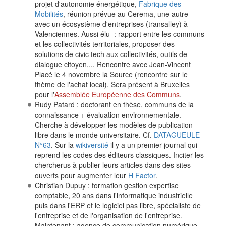
projet d'autonomie énergétique,
Fabrique des
Mobilités
, réunion prévue au Cerema, une autre
avec un écosystème d'entreprises (transalley) à
Valenciennes. Aussi élu : rapport entre les communs
et les collectivités territoriales, proposer des
solutions de civic tech aux collectivités, outils de
dialogue citoyen,... Rencontre avec Jean-Vincent
Placé le 4 novembre la Source (rencontre sur le
thème de l'achat local). Sera présent à Bruxelles
pour l'
Assemblée Européenne des Communs
.
Rudy Patard : doctorant en thèse, communs de la
connaissance + évaluation environnementale.
Cherche à développer les modèles de publication
libre dans le monde universitaire. Cf.
DATAGUEULE
N°63
. Sur la
wikiversité
il y a un premier journal qui
reprend les codes des éditeurs classiques. Inciter les
chercherus à publier leurs articles dans des sites
ouverts pour augmenter leur
H Factor
.
Christian Dupuy : formation gestion expertise
comptable, 20 ans dans l'informatique industrielle
puis dans l'ERP et le logiciel pas libre, spécialiste de
l'entreprise et de l'organisation de l'entreprise.
Maintenant : agence de communication numérique