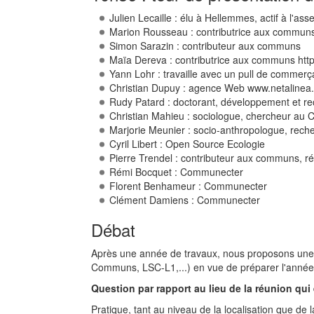
Julien Lecaille : élu à Hellemmes, actif à l'
Marion Rousseau : contributrice aux communs, C
Simon Sarazin : contributeur aux communs
Maïa Dereva : contributrice aux communs http
Yann Lohr : travaille avec un pull de commerç
Christian Dupuy : agence Web www.netalinea.f
Rudy Patard : doctorant, développement et r
Christian Mahieu : sociologue, chercheur au 
Marjorie Meunier : socio-anthropologue, rec
Cyril Libert : Open Source Ecologie
Pierre Trendel : contributeur aux communs, 
Rémi Bocquet : Communecter
Florent Benhameur : Communecter
Clément Damiens : Communecter
Débat
Après une année de travaux, nous proposons une jo
Communs, LSC-L1,...) en vue de préparer l'année
Question par rapport au lieu de la réunion qui e
Pratique, tant au niveau de la localisation que de