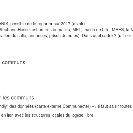
NIS, possible de le reporter sur 2017 (à voir)
e Stéphane Hessel est un très beau lieu, MEL, mairie de Lille, MRES, l
cation de salle, annonces, prises de notes). Dans quel cadre ? (utiliser
s communs
der les communs
friendly" des données (carte externe Communecter) => il faut saisir toute
n lien avec les structures locales du logiciel libre.