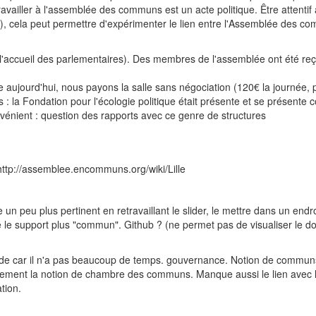
ravailler à l'assemblée des communs est un acte politique. Être attentif 
, cela peut permettre d'expérimenter le lien entre l'Assemblée des com
e l'accueil des parlementaires). Des membres de l'assemblée ont été r
 aujourd'hui, nous payons la salle sans négociation (120€ la journée, p
 la Fondation pour l'écologie politique était présente et se présente c
nvénient : question des rapports avec ce genre de structures
 : http://assemblee.encommuns.org/wiki/Lille
 un peu plus pertinent en retravaillant le slider, le mettre dans un end
e le support plus "commun". Github ? (ne permet pas de visualiser le do
aide car il n'a pas beaucoup de temps. gouvernance. Notion de commun
icitement la notion de chambre des communs. Manque aussi le lien avec
ation.