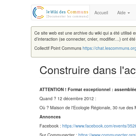
Accueil
Aide
Ce site web est une archive du wiki qui a été utilisé 
d’interaction (se connecter, créer, modifier…) ont ét
Collectif Point Communs
https://chat.lescommuns.or
Construire dans l'
Aller à :
navigation
,
rechercher
ATTENTION ! Format exceptionnel : assemblée 
Quand ? 12 décembre 2012 :
Où ? Maison de l'Ecologie Régionale, 30 rue des M
Annonces
Facebook :
https://www.facebook.com/events/35
Sur Communecter :
https://www.communecter.org