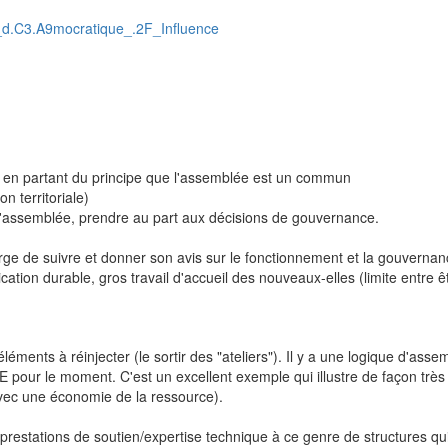
e_d.C3.A9mocratique_.2F_Influence
ial en partant du principe que l'assemblée est un commun
n territoriale)
e l'assemblée, prendre au part aux décisions de gouvernance.
ge de suivre et donner son avis sur le fonctionnement et la gouverna
ication durable, gros travail d'accueil des nouveaux-elles (limite entre 
léments à réinjecter (le sortir des "ateliers"). Il y a une logique d'as
our le moment. C'est un excellent exemple qui illustre de façon très c
avec une économie de la ressource).
 prestations de soutien/expertise technique à ce genre de structures qu