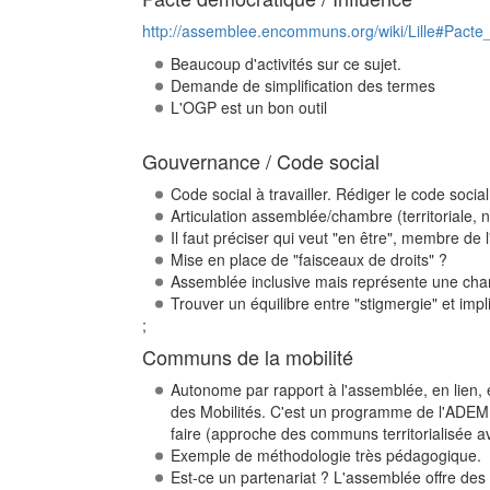
http://assemblee.encommuns.org/wiki/Lille#Pact
Beaucoup d'activités sur ce sujet.
Demande de simplification des termes
L'OGP est un bon outil
Gouvernance / Code social
Code social à travailler. Rédiger le code soc
Articulation assemblée/chambre (territoriale, no
Il faut préciser qui veut "en être", membre d
Mise en place de "faisceaux de droits" ?
Assemblée inclusive mais représente une char
Trouver un équilibre entre "stigmergie" et impl
;
Communs de la mobilité
Autonome par rapport à l'assemblée, en lien, é
des Mobilités. C'est un programme de l'ADEME p
faire (approche des communs territorialisée 
Exemple de méthodologie très pédagogique.
Est-ce un partenariat ? L'assemblée offre des