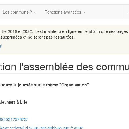
Les communs ?
Fonctions avancées
.
entre 2016 et 2022. Il est maintenu en ligne en l’état afin que ses pages
é supprimées et ne seront pas restaurées.
g/
action l'assemblée des comm
toute la journée sur le thème "Organisation"
euniers à Lille
2693531757873/
/#event.detail.id.5846745540bb4e6409f1a382