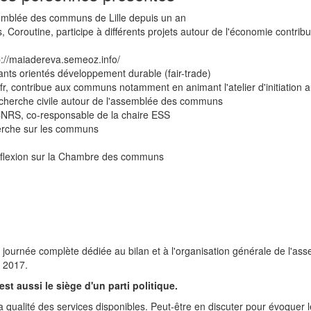
assemblée des communs de Lille depuis un an
oroutine, participe à différents projets autour de l'économie contribu
://maiadereva.semeoz.info/
ants orientés développement durable (fair-trade)
r, contribue aux communs notamment en animant l'atelier d'initiatio
echerche civile autour de l'assemblée des communs
CNRS, co-responsable de la chaire ESS
herche sur les communs
réflexion sur la Chambre des communs
urnée complète dédiée au bilan et à l'organisation générale de l'asse
 2017.
st aussi le siège d'un parti politique.
 la qualité des services disponibles. Peut-être en discuter pour évoquer