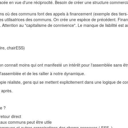
tre tracée en vue d'une réciprocité. Besoin de créer une structure comme
ons où des communs font des appels à financement (exemple des tiers-l
es utilisatrices des communs. On crée une espèce de précédent. Finan
. Attention au "capitalisme de connivence". Le manque de lisbilité est a
aire, chairESS)
connait moins qui ont manifesté un intérêt pour l'assemblée sans êtr
l'assemblée et de les rallier à notre dynamique.
opie réaliste, gens qui se mettent explicitement dans une logique de 
s après.
ée ?
etour direct
t aux communs peut être utile
ommuns et autres organisations des champ connexes ( ESS..)