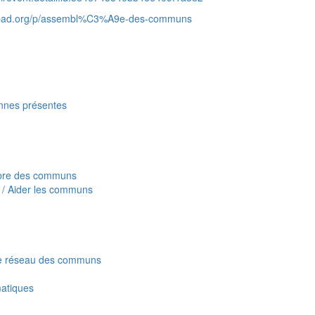
mapad.org/p/assembl%C3%A9e-des-communs
onnes présentes
bre des communs
r / Aider les communs
e réseau des communs
matiques