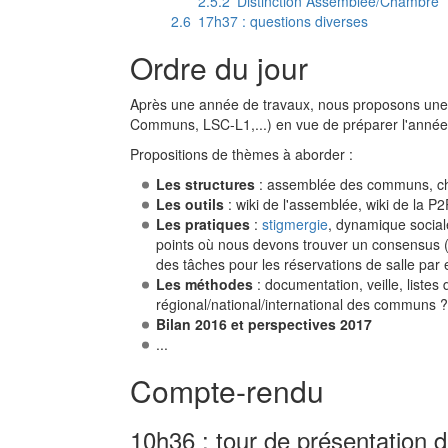
2.5.2
Distinction Assemblée/Chambre
2.6
17h37 : questions diverses
Ordre du jour
Après une année de travaux, nous proposons une jo
Communs, LSC-L1,...) en vue de préparer l'année
Propositions de thèmes à aborder :
Les structures
: assemblée des communs, 
Les outils
: wiki de l'assemblée, wiki de la P
Les pratiques
:
stigmergie
, dynamique sociale
points où nous devons trouver un consensus (v
des tâches pour les réservations de salle par
Les méthodes
: documentation, veille, listes
régional/national/international des communs ?
Bilan 2016 et perspectives 2017
...
Compte-rendu
10h36 : tour de présentation 