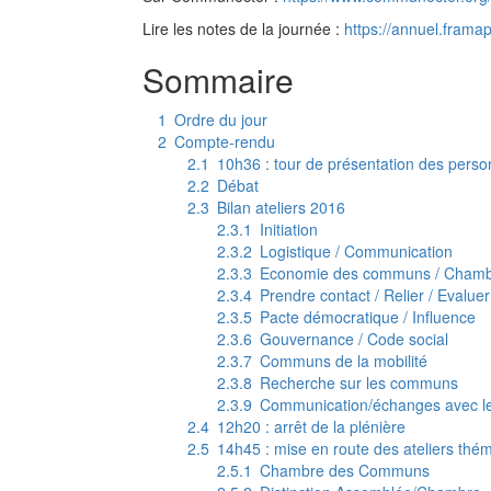
Lire les notes de la journée :
https://annuel.fra
Sommaire
1
Ordre du jour
2
Compte-rendu
2.1
10h36 : tour de présentation des pers
2.2
Débat
2.3
Bilan ateliers 2016
2.3.1
Initiation
2.3.2
Logistique / Communication
2.3.3
Economie des communs / Cham
2.3.4
Prendre contact / Relier / Evalue
2.3.5
Pacte démocratique / Influence
2.3.6
Gouvernance / Code social
2.3.7
Communs de la mobilité
2.3.8
Recherche sur les communs
2.3.9
Communication/échanges avec l
2.4
12h20 : arrêt de la plénière
2.5
14h45 : mise en route des ateliers thé
2.5.1
Chambre des Communs