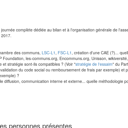
urnée complète dédiée au bilan et à l'organisation générale de l'asse
 2017.
chambre des communs,
LSC-L1
,
FSC-L1
, création d'une CAE (?)... quel
2P Foundation, les-communs.org, Encommuns.org, Unisson, wikiversité, wik
 et stratégie sont-ils compatibles ? (Voir "
stratégie de l'essaim
" du Par
alidation du code social ou remboursement de frais par exemple) et pou
 exemple) ?
 de diffusion, communication interne et externe... quelle méthodologie p
des personnes présentes