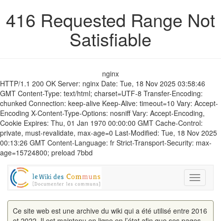
416 Requested Range Not
Satisfiable
nginx
HTTP/1.1 200 OK Server: nginx Date: Tue, 18 Nov 2025 03:58:46
GMT Content-Type: text/html; charset=UTF-8 Transfer-Encoding:
chunked Connection: keep-alive Keep-Alive: timeout=10 Vary: Accept-
Encoding X-Content-Type-Options: nosniff Vary: Accept-Encoding,
Cookie Expires: Thu, 01 Jan 1970 00:00:00 GMT Cache-Control:
private, must-revalidate, max-age=0 Last-Modified: Tue, 18 Nov 2025
00:13:26 GMT Content-Language: fr Strict-Transport-Security: max-
age=15724800; preload 7bbd
Toggle
navigati
Ce site web est une archive du wiki qui a été utilisé entre 2016
et 2022. Il est maintenu en ligne en l’état afin que ses pages