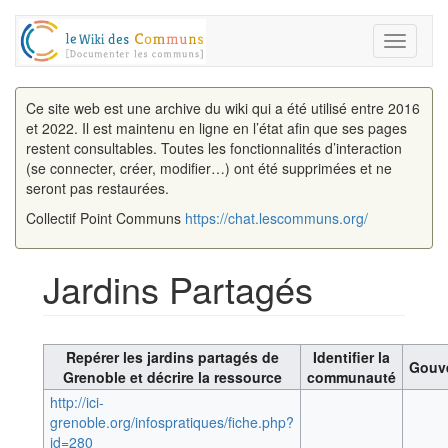
Toggle
navigati
Ce site web est une archive du wiki qui a été utilisé entre 2016
et 2022. Il est maintenu en ligne en l’état afin que ses pages
restent consultables. Toutes les fonctionnalités d’interaction
(se connecter, créer, modifier…) ont été supprimées et ne
seront pas restaurées.
Collectif Point Communs
https://chat.lescommuns.org/
Jardins Partagés
Aller à :
navigation
,
rechercher
Repérer les jardins partagés de
Identifier la
Gouv
Grenoble et décrire la ressource
communauté
http://ici-
grenoble.org/infospratiques/fiche.php?
id=280