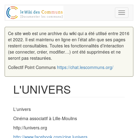
Toggle
navigati
Ce site web est une archive du wiki qui a été utilisé entre 2016
et 2022. Il est maintenu en ligne en l’état afin que ses pages
restent consultables. Toutes les fonctionnalités d’interaction
(se connecter, créer, modifier…) ont été supprimées et ne
seront pas restaurées.
Collectif Point Communs
https://chat.lescommuns.org/
L'UNIVERS
Aller à :
navigation
,
rechercher
L'univers
Cinéma associatif à Lille-Moulins
http://lunivers.org
http://www.facebook.com/cine.lunivers