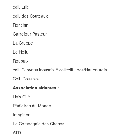
Aller à :
navigation
,
rechercher
coll. Lille
coll. des Couteaux
Ronchin
Carrefour Pasteur
La Cruppe
Le Hellu
Roubaix
coll. Citoyens loossois // collectif Loos/Haubourdin
Coll. Douaisis
Association aidantes :
Unis Cité
Pédiatres du Monde
Imaginer
La Compagnie des Choses
ATD