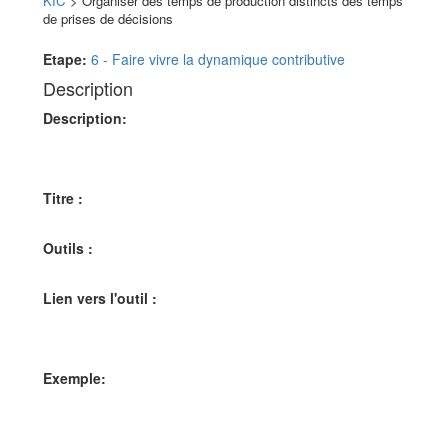
KIC
> Organiser des temps de production distincts des temps
de prises de décisions
Aller à :
navigation
,
rechercher
Etape:
6 - Faire vivre la dynamique contributive
Description
Description:
Titre :
Outils :
Lien vers l'outil :
Exemple: