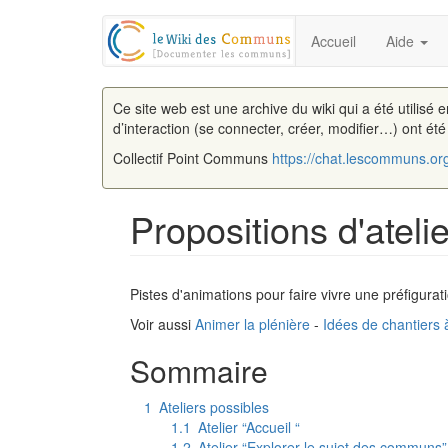
Accueil
Aide
Ce site web est une archive du wiki qui a été utilisé 
d’interaction (se connecter, créer, modifier…) ont ét
Collectif Point Communs
https://chat.lescommuns.or
Propositions d'ateli
Aller à :
navigation
,
rechercher
Pistes d'animations pour faire vivre une préfigurat
Voir aussi
Animer la plénière
-
Idées de chantiers
Sommaire
1
Ateliers possibles
1.1
Atelier “Accueil “
1.2
Atelier “Explorer le sujet des communs”