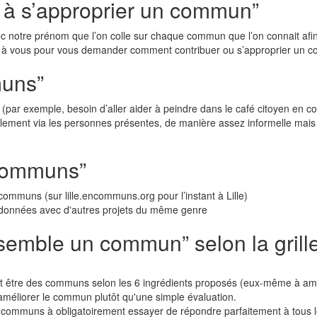
n à s’approprier un commun”
ec notre prénom que l’on colle sur chaque commun que l’on connait afin
ir à vous pour vous demander comment contribuer ou s’approprier un
muns”
par exemple, besoin d’aller aider à peindre dans le café citoyen en co
lement via les personnes présentes, de manière assez informelle mais trè
 communs”
communs (sur lille.encommuns.org pour l’instant à Lille)
de données avec d'autres projets du même genre
nsemble un commun” selon la grille
ent être des communs selon les 6 ingrédients proposés (eux-même à amé
r améliorer le commun plutôt qu'une simple évaluation.
s communs à obligatoirement essayer de répondre parfaitement à tous le