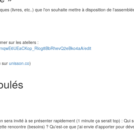
 (livres, etc..) que l'on souhaite mettre à disposition de l'assemblée
er sur les ateliers :
CgA2mqwE6UEaCKop_Rlog8BbRhevQ2eBko4aA/edit
 sur
unisson.co
)
oulés
era invité à se présenter rapidement (1 minute ça serait top) : Qui s
tte rencontre (besoins) ? Qu'est-ce que j'ai envie d'apporter pour dév