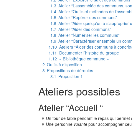
1.3
Atelier “L’assemblée des communs, son 
1.4
Atelier “Outils et méthodes de l'assemb
1.5
Atelier “Repérer des communs”
1.6
Atelier “Aider quelqu’un à s’approprie
1.7
Atelier “Aider des communs”
1.8
Atelier “Numériser les communs”
1.9
Atelier “Caractériser ensemble un commu
1.10
Ateliers "Aider des communs à concrè
1.11
Documenter l’histoire du groupe
1.12
« Bibliothèque commune »
2
Outils à disposition
3
Propositions de déroulés
3.1
Proposition 1
Ateliers possibles
Atelier “Accueil “
Un tour de table pendant le repas qui permet d
Une personne
volante
pour accompagner ceux q