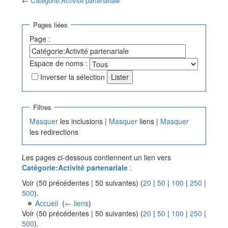
←
Catégorie:Activité partenariale
Aller à :
navigation
,
rechercher
Pages liées
Page :
Espace de noms :
Inverser la sélection
Filtres
Masquer
les inclusions |
Masquer
liens |
Masquer
les redirections
Les pages ci-dessous contiennent un lien vers
Catégorie:Activité partenariale
:
Voir (50 précédentes | 50 suivantes) (
20
|
50
|
100
|
250
|
500
).
Accueil
‎
(
← liens
)
Voir (50 précédentes | 50 suivantes) (
20
|
50
|
100
|
250
|
500
).