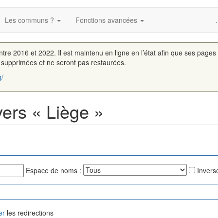
Les communs ?
Fonctions avancées
.
entre 2016 et 2022. Il est maintenu en ligne en l’état afin que ses pages
é supprimées et ne seront pas restaurées.
g/
vers « Liège »
Espace de noms :
Inverse
er
les redirections