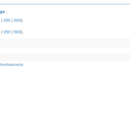
ège
:
|
250
|
500
).
|
250
|
500
).
Avertissements