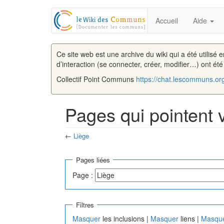
Accueil
Aide
Ce site web est une archive du wiki qui a été utilisé 
d’interaction (se connecter, créer, modifier…) ont ét
Collectif Point Communs
https://chat.lescommuns.or
Pages qui pointent 
←
Liège
Aller à :
navigation
,
rechercher
Pages liées
Page :
Filtres
Masquer
les inclusions |
Masquer
liens |
Masqu