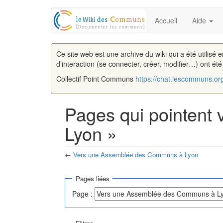
Accueil
Aide
Ce site web est une archive du wiki qui a été utilisé 
d’interaction (se connecter, créer, modifier…) ont ét
Collectif Point Communs
https://chat.lescommuns.or
Pages qui pointent
Lyon »
←
Vers une Assemblée des Communs à Lyon
Aller à :
navigation
,
rechercher
Pages liées
Page :