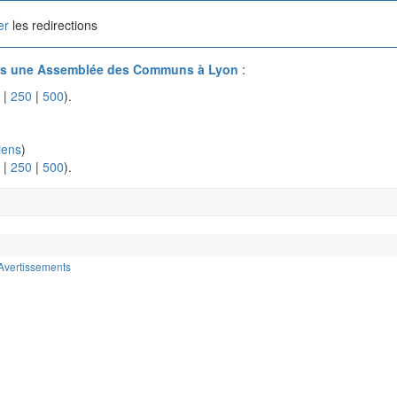
er
les redirections
rs une Assemblée des Communs à Lyon
:
|
250
|
500
).
iens
)
|
250
|
500
).
Avertissements