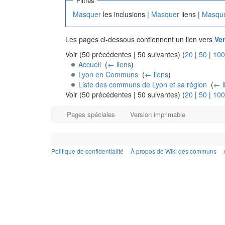
Filtres
Masquer
les inclusions |
Masquer
liens |
Masqu
Les pages ci-dessous contiennent un lien vers
Ve
Voir (50 précédentes | 50 suivantes) (
20
|
50
|
100
Accueil
‎
(
← liens
)
Lyon en Communs
‎
(
← liens
)
Liste des communs de Lyon et sa région
‎
(
← l
Voir (50 précédentes | 50 suivantes) (
20
|
50
|
100
Pages spéciales
Version imprimable
Politique de confidentialité
À propos de Wiki des communs