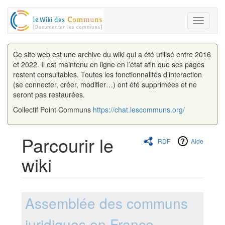
Toggle
navigati
Ce site web est une archive du wiki qui a été utilisé entre 2016
et 2022. Il est maintenu en ligne en l’état afin que ses pages
restent consultables. Toutes les fonctionnalités d’interaction
(se connecter, créer, modifier…) ont été supprimées et ne
seront pas restaurées.
Collectif Point Communs
https://chat.lescommuns.org/
Parcourir le
RDF
Aide
wiki
Aller à :
navigation
,
rechercher
Assemblée des communs
juridiques en France