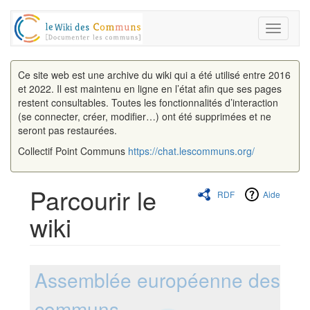
Toggle
navigati
Ce site web est une archive du wiki qui a été utilisé entre 2016
et 2022. Il est maintenu en ligne en l’état afin que ses pages
restent consultables. Toutes les fonctionnalités d’interaction
(se connecter, créer, modifier…) ont été supprimées et ne
seront pas restaurées.
Collectif Point Communs
https://chat.lescommuns.org/
Parcourir le
RDF
Aide
wiki
Aller à :
navigation
,
rechercher
Assemblée européenne des
communs