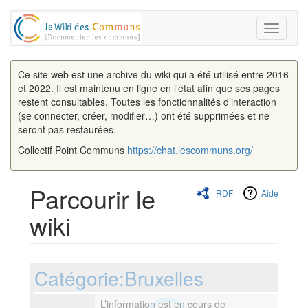
Toggle
navigati
Ce site web est une archive du wiki qui a été utilisé entre 2016
et 2022. Il est maintenu en ligne en l’état afin que ses pages
restent consultables. Toutes les fonctionnalités d’interaction
(se connecter, créer, modifier…) ont été supprimées et ne
seront pas restaurées.
Collectif Point Communs
https://chat.lescommuns.org/
Parcourir le
RDF
Aide
wiki
Aller à :
navigation
,
rechercher
Catégorie:Bruxelles
L’information est en cours de