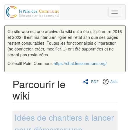
Toggle
navigati
Ce site web est une archive du wiki qui a été utilisé entre 2016
et 2022. Il est maintenu en ligne en l’état afin que ses pages
restent consultables. Toutes les fonctionnalités d’interaction
(se connecter, créer, modifier…) ont été supprimées et ne
seront pas restaurées.
Collectif Point Communs
https://chat.lescommuns.org/
Parcourir le
RDF
Aide
wiki
Aller à :
navigation
,
rechercher
Idées de chantiers à lancer
pour démarrer une