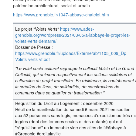
patrimoine architectural, social et urbain.
https://www.grenoble.fr/1047-abbaye-chatelet.htm
Le projet "Volets Verts"
https://www.ades-
grenoble.org/wordpress/2021/03/05/a-labbaye-le-projet-les-
volets-verts-demarre/
Dossier de Presse :
https://www.grenoble.fr/uploads/Externe/ab/1105_009_Dp-
Volets-verts-vf.pdf
"Le volet socio-culturel regroupe le collectif Voisin et Le Grand
Collectif, qui animent respectivement les actions solidaires et
culturelles du projet transitoire. En résidence, ils contribueront 
la création de liens, de solidarités, de constructions de
communs dans ce quartier en transformation."
Réquisition du Droit au Logement : décembre 2020-
Récit de la manifestation du samedi 6 mars 2021 en soutien
aux 52 personnes sans logis, menacées d'expulsion ou très ma
logées (dont des femmes seules et des enfants) qui ont
"réquisitionné" un immeuble vide des cités de l'#Abbaye à
#Grenoble #droitalaville