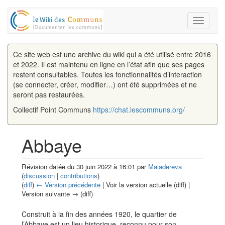
Toggle
navigati
Ce site web est une archive du wiki qui a été utilisé entre 2016
et 2022. Il est maintenu en ligne en l’état afin que ses pages
restent consultables. Toutes les fonctionnalités d’interaction
(se connecter, créer, modifier…) ont été supprimées et ne
seront pas restaurées.
Collectif Point Communs
https://chat.lescommuns.org/
Abbaye
Révision datée du 30 juin 2022 à 16:01 par
Maiadereva
(
discussion
|
contributions
)
(
diff
)
← Version précédente
| Voir la version actuelle (diff) |
Version suivante → (diff)
Aller à :
navigation
,
rechercher
Construit à la fin des années 1920, le quartier de
l’Abbaye est un lieu historique, reconnu pour son