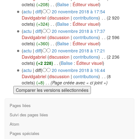
octets)
(+208)
‎
. .
(
Balise
:
Éditeur visuel
)
(
actu
|
diff
)
20 novembre 2018 à 17:54
Davidgabriel
(
discussion
|
contributions
)
‎
. .
(2 920
octets)
(+324)
‎
. .
(
Balise
:
Éditeur visuel
)
(
actu
|
diff
)
20 novembre 2018 à 17:37
Davidgabriel
(
discussion
|
contributions
)
‎
. .
(2 596
octets)
(+360)
‎
. .
(
Balise
:
Éditeur visuel
)
(
actu
|
diff
)
20 novembre 2018 à 17:21
Davidgabriel
(
discussion
|
contributions
)
‎
. .
(2 236
octets)
(+2 228)
‎
. .
(
Balise
:
Éditeur visuel
)
(
actu
| diff)
20 novembre 2018 à 16:44
Davidgabriel
(
discussion
|
contributions
)
‎
. .
(8
octets)
(+8)
‎
. .
(Page créée avec « ci joint »)
Pages liées
Suivi des pages liées
Atom
Pages spéciales