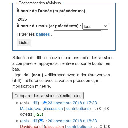
Rechercher des révisions
À partir de l'année (et précédentes) :
À partir du mois (et précédents) :
Filtrer les
balises
:
Sélection du diff : cochez les boutons radio des versions
à comparer et appuyez sur entrée ou sur le bouton en
bas.
Légende :
(actu)
= différence avec la dernière version,
(diff)
= différence avec la version précédente,
m
=
modification mineure.
(actu |
diff
)
23 novembre 2018 à 17:38
Maiadereva
(
discussion
|
contributions
)
‎
. .
(3 153
octets)
(+25)
(
actu
|
diff
)
20 novembre 2018 à 18:33
Davidgabriel
(
discussion
|
contributions
)
‎
. .
(3 128