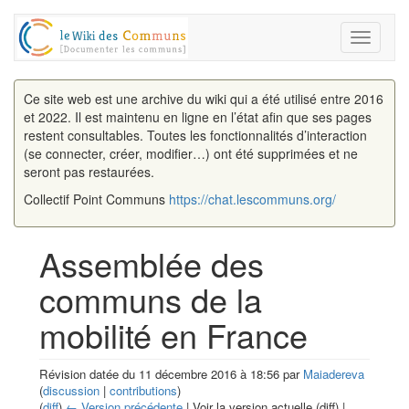
Toggle
navigati
Ce site web est une archive du wiki qui a été utilisé entre 2016
et 2022. Il est maintenu en ligne en l’état afin que ses pages
restent consultables. Toutes les fonctionnalités d’interaction
(se connecter, créer, modifier…) ont été supprimées et ne
seront pas restaurées.
Collectif Point Communs
https://chat.lescommuns.org/
Assemblée des
communs de la
mobilité en France
Révision datée du 11 décembre 2016 à 18:56 par
Maiadereva
(
discussion
|
contributions
)
(
diff
)
← Version précédente
| Voir la version actuelle (diff) |