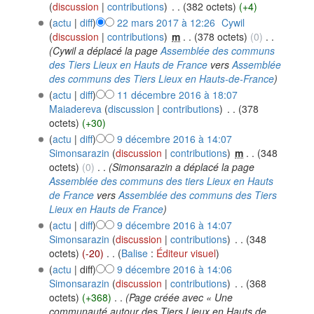
(
discussion
|
contributions
)
‎
. .
(382 octets)
(+4)
(
actu
|
diff
)
22 mars 2017 à 12:26
‎
Cywil
(
discussion
|
contributions
)
‎
m
. .
(378 octets)
(0)
‎
. .
(Cywil a déplacé la page
Assemblée des communs
des Tiers Lieux en Hauts de France
vers
Assemblée
des communs des Tiers Lieux en Hauts-de-France
)
(
actu
|
diff
)
11 décembre 2016 à 18:07
Maiadereva
(
discussion
|
contributions
)
‎
. .
(378
octets)
(+30)
(
actu
|
diff
)
9 décembre 2016 à 14:07
Simonsarazin
(
discussion
|
contributions
)
‎
m
. .
(348
octets)
(0)
‎
. .
(Simonsarazin a déplacé la page
Assemblée des communs des tiers Lieux en Hauts
de France
vers
Assemblée des communs des Tiers
Lieux en Hauts de France
)
(
actu
|
diff
)
9 décembre 2016 à 14:07
Simonsarazin
(
discussion
|
contributions
)
‎
. .
(348
octets)
(-20)
‎
. .
(
Balise
:
Éditeur visuel
)
(
actu
| diff)
9 décembre 2016 à 14:06
Simonsarazin
(
discussion
|
contributions
)
‎
. .
(368
octets)
(+368)
‎
. .
(Page créée avec « Une
communauté autour des Tiers Lieux en Hauts de