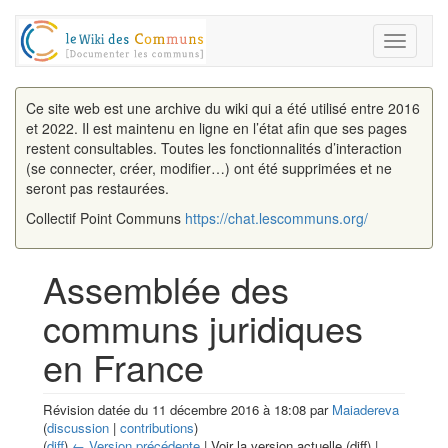
Toggle
navigati
Ce site web est une archive du wiki qui a été utilisé entre 2016
et 2022. Il est maintenu en ligne en l’état afin que ses pages
restent consultables. Toutes les fonctionnalités d’interaction
(se connecter, créer, modifier…) ont été supprimées et ne
seront pas restaurées.
Collectif Point Communs
https://chat.lescommuns.org/
Assemblée des
communs juridiques
en France
Révision datée du 11 décembre 2016 à 18:08 par
Maiadereva
(
discussion
|
contributions
)
(
diff
)
← Version précédente
| Voir la version actuelle (diff) |