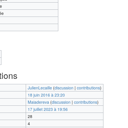
te
ée
tions
JulienLecaille
(
discussion
|
contributions
)
18 juin 2016 à 23:20
Maiadereva
(
discussion
|
contributions
)
17 juillet 2023 à 19:56
28
4