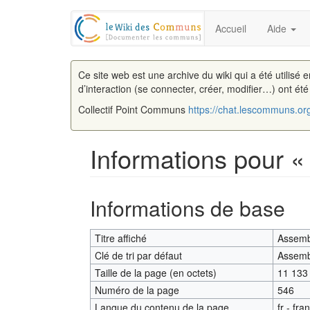
Accueil
Aide
Ce site web est une archive du wiki qui a été utilisé 
d’interaction (se connecter, créer, modifier…) ont ét
Collectif Point Communs
https://chat.lescommuns.or
Informations pour
Aller à :
navigation
,
rechercher
Informations de base
Titre affiché
Assemb
Clé de tri par défaut
Assemb
Taille de la page (en octets)
11 133
Numéro de la page
546
Langue du contenu de la page
fr - fra