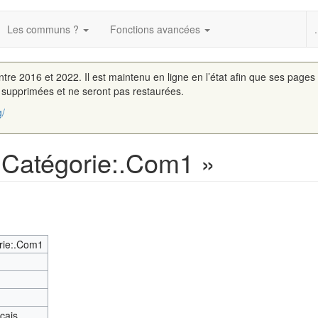
Les communs ?
Fonctions avancées
.
entre 2016 et 2022. Il est maintenu en ligne en l’état afin que ses pages
é supprimées et ne seront pas restaurées.
g/
« Catégorie:.Com1 »
rie:.Com1
nçais