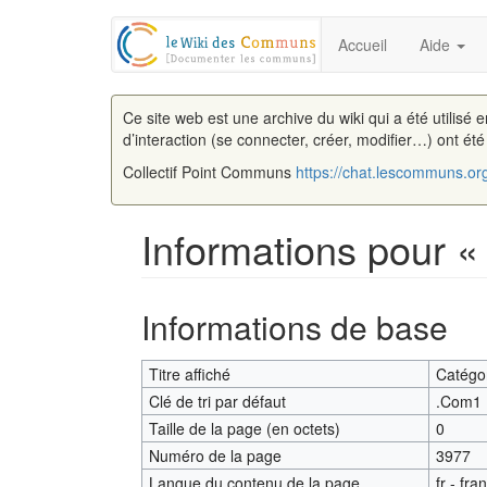
Accueil
Aide
Ce site web est une archive du wiki qui a été utilisé 
d’interaction (se connecter, créer, modifier…) ont ét
Collectif Point Communs
https://chat.lescommuns.or
Informations pour 
Aller à :
navigation
,
rechercher
Informations de base
Titre affiché
Catégo
Clé de tri par défaut
.Com1
Taille de la page (en octets)
0
Numéro de la page
3977
Langue du contenu de la page
fr - fra