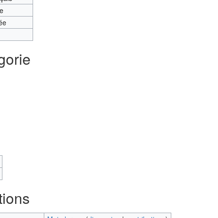
te
ée
gorie
tions