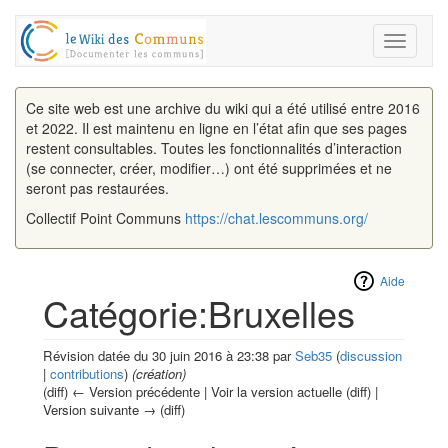
Toggle
navigati
Ce site web est une archive du wiki qui a été utilisé entre 2016
et 2022. Il est maintenu en ligne en l’état afin que ses pages
restent consultables. Toutes les fonctionnalités d’interaction
(se connecter, créer, modifier…) ont été supprimées et ne
seront pas restaurées.
Collectif Point Communs
https://chat.lescommuns.org/
Aide
Catégorie:Bruxelles
Révision datée du 30 juin 2016 à 23:38 par
Seb35
(
discussion
|
contributions
)
(création)
(diff) ← Version précédente | Voir la version actuelle (diff) |
Version suivante → (diff)
Aller à :
navigation
,
rechercher