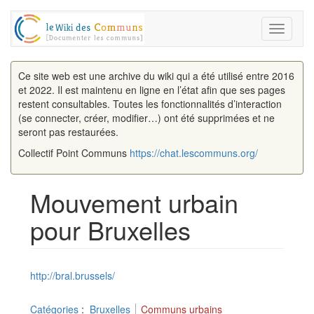
Toggle
navigati
Ce site web est une archive du wiki qui a été utilisé entre 2016
et 2022. Il est maintenu en ligne en l’état afin que ses pages
restent consultables. Toutes les fonctionnalités d’interaction
(se connecter, créer, modifier…) ont été supprimées et ne
seront pas restaurées.
Collectif Point Communs
https://chat.lescommuns.org/
Mouvement urbain
pour Bruxelles
Aller à :
navigation
,
rechercher
http://bral.brussels/
Catégories
:
Bruxelles
Communs urbains