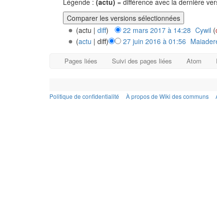
Légende :
(actu)
= différence avec la dernière ve
(actu |
diff
)
22 mars 2017 à 14:28
‎
Cywil
(
(
actu
| diff)
27 juin 2016 à 01:56
‎
Maiader
Pages liées
Suivi des pages liées
Atom
Politique de confidentialité
À propos de Wiki des communs