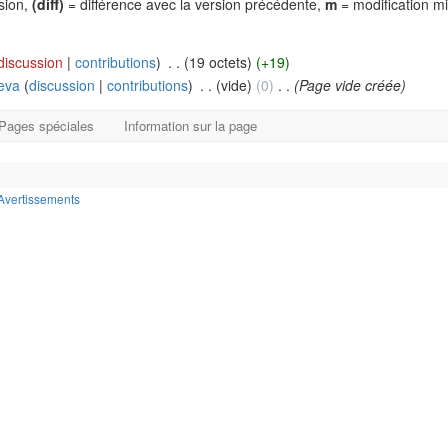
rsion,
(diff)
= différence avec la version précédente,
m
= modification m
discussion
|
contributions
)
‎
. .
(19 octets)
(+19)
eva
(
discussion
|
contributions
)
‎
. .
(vide)
(0)
‎
. .
(Page vide créée)
Pages spéciales
Information sur la page
Avertissements