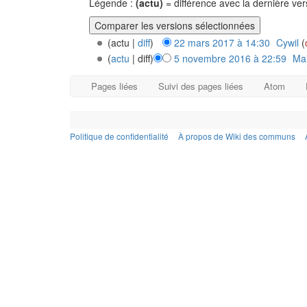
Légende :
(actu)
= différence avec la dernière ve
(actu |
diff
)
22 mars 2017 à 14:30
‎
Cywil
(
(
actu
| diff)
5 novembre 2016 à 22:59
‎
Ma
Pages liées
Suivi des pages liées
Atom
Politique de confidentialité
À propos de Wiki des communs