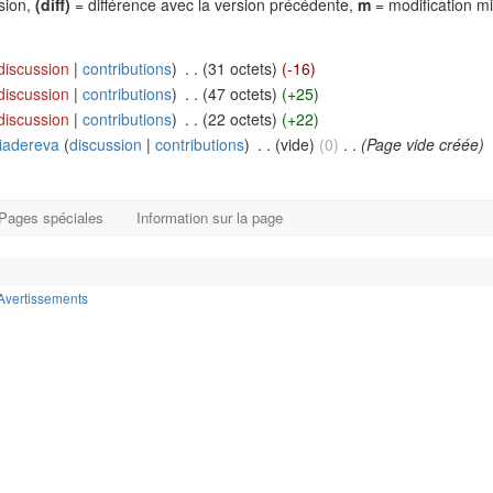
rsion,
(diff)
= différence avec la version précédente,
m
= modification m
discussion
|
contributions
)
‎
. .
(31 octets)
(-16)
discussion
|
contributions
)
‎
. .
(47 octets)
(+25)
discussion
|
contributions
)
‎
. .
(22 octets)
(+22)
iadereva
(
discussion
|
contributions
)
‎
. .
(vide)
(0)
‎
. .
(Page vide créée)
Pages spéciales
Information sur la page
Avertissements