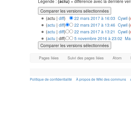
Légende :
(actu)
= différence avec la dernière ve
(actu |
diff
)
22 mars 2017 à 16:03
‎
Cywil
(
(
actu
|
diff
)
22 mars 2017 à 13:46
‎
Cywil
(
(
actu
|
diff
)
22 mars 2017 à 13:21
‎
Cywil
(
(
actu
| diff)
5 novembre 2016 à 23:02
‎
Ma
Pages liées
Suivi des pages liées
Atom
Politique de confidentialité
À propos de Wiki des communs