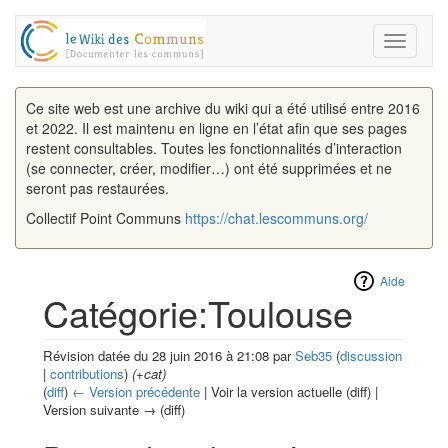
Toggle
navigati
Ce site web est une archive du wiki qui a été utilisé entre 2016
et 2022. Il est maintenu en ligne en l’état afin que ses pages
restent consultables. Toutes les fonctionnalités d’interaction
(se connecter, créer, modifier…) ont été supprimées et ne
seront pas restaurées.
Collectif Point Communs
https://chat.lescommuns.org/
Aide
Catégorie:Toulouse
Révision datée du 28 juin 2016 à 21:08 par
Seb35
(
discussion
|
contributions
)
(+cat)
(
diff
)
← Version précédente
| Voir la version actuelle (diff) |
Version suivante → (diff)
Aller à :
navigation
,
rechercher