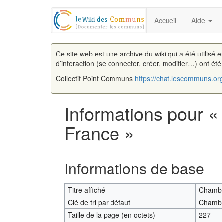
Accueil
Aide
Ce site web est une archive du wiki qui a été utilisé 
d’interaction (se connecter, créer, modifier…) ont ét
Collectif Point Communs
https://chat.lescommuns.or
Informations pour 
France »
Aller à :
navigation
,
rechercher
Informations de base
Titre affiché
Chambr
Clé de tri par défaut
Chambr
Taille de la page (en octets)
227