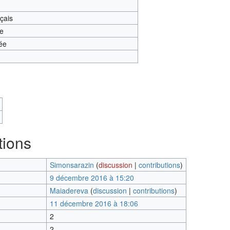
nçais
te
ée
tions
Simonsarazin
(
discussion
|
contributions
)
9 décembre 2016 à 15:20
Maiadereva
(
discussion
|
contributions
)
11 décembre 2016 à 18:06
2
2