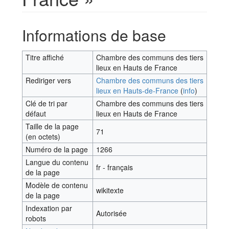
Aller à :
navigation
,
rechercher
Informations de base
Titre affiché
Chambre des communs des tiers
lieux en Hauts de France
Rediriger vers
Chambre des communs des tiers
lieux en Hauts-de-France
(
info
)
Clé de tri par
Chambre des communs des tiers
défaut
lieux en Hauts de France
Taille de la page
71
(en octets)
Numéro de la page
1266
Langue du contenu
fr - français
de la page
Modèle de contenu
wikitexte
de la page
Indexation par
Autorisée
robots