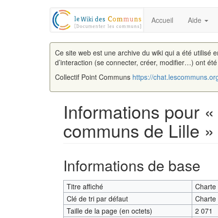
Accueil
Aide
Ce site web est une archive du wiki qui a été utilisé 
d’interaction (se connecter, créer, modifier…) ont ét
Collectif Point Communs
https://chat.lescommuns.or
Informations pour «
communs de Lille »
Aller à :
navigation
,
rechercher
Informations de base
Titre affiché
Charte 
Clé de tri par défaut
Charte 
Taille de la page (en octets)
2 071