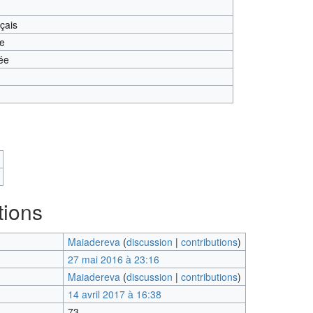
nçais
te
ée
tions
Maiadereva
(
discussion
|
contributions
)
27 mai 2016 à 23:16
Maiadereva
(
discussion
|
contributions
)
14 avril 2017 à 16:38
73