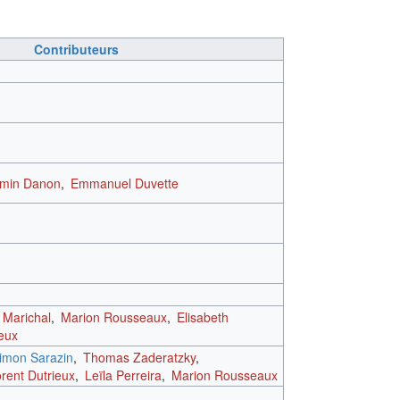
Contributeurs
amin Danon
,
Emmanuel Duvette
 Marichal
,
Marion Rousseaux
,
Elisabeth
ieux
imon Sarazin
,
Thomas Zaderatzky
,
orent Dutrieux
,
Leïla Perreira
,
Marion Rousseaux