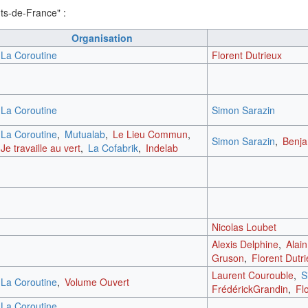
uts-de-France" :
Organisation
La Coroutine
Florent Dutrieux
La Coroutine
Simon Sarazin
La Coroutine
,
Mutualab
,
Le Lieu Commun
,
Simon Sarazin
,
Benj
Je travaille au vert
,
La Cofabrik
,
Indelab
Nicolas Loubet
Alexis Delphine
,
Alain
Gruson
,
Florent Dutr
Laurent Courouble
,
S
La Coroutine
,
Volume Ouvert
FrédérickGrandin
,
Fl
La Coroutine