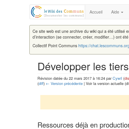
Accueil
Aide
Ce site web est une archive du wiki qui a été utilisé 
d’interaction (se connecter, créer, modifier…) ont ét
Collectif Point Communs
https://chat.lescommuns.or
Développer les tier
Révision datée du 22 mars 2017 à 16:24 par
Cywil
(
di
(
diff
)
← Version précédente
| Voir la version actuelle (di
Aller à :
navigation
,
rechercher
Ressources déjà en productio