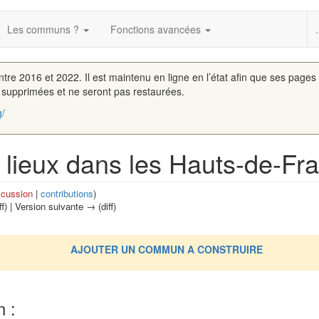
Les communs ?
Fonctions avancées
.
entre 2016 et 2022. Il est maintenu en ligne en l’état afin que ses pages
é supprimées et ne seront pas restaurées.
g/
s lieux dans les Hauts-de-Fr
scussion
|
contributions
)
ff) | Version suivante → (diff)
AJOUTER UN COMMUN A CONSTRUIRE
n :