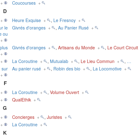
+
Coucourses
+
D
+
Heure Exquise
+
,
Le Fresnoy
+
r le
Givrés d'oranges
+
,
Au Panier Rusé
+
e ou
+
plus
Givrés d'oranges
+
,
Artisans du Monde
+
,
Le Court Circuit
+
+
La Coroutine
+
,
Mutualab
+
,
Le Lieu Commun
+
,
…
 sur
Au panier rusé
+
,
Robin des bio
+
,
La Locomotive
+
+
F
+
La Coroutine
+
,
Volume Ouvert
+
+
QualEthik
+
G
+
Concierges
+
,
Juristes
+
+
La Coroutine
+
K