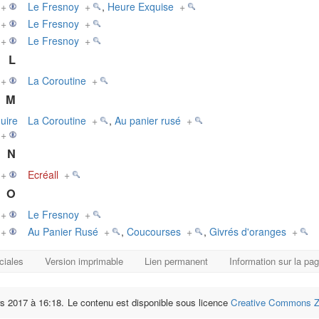
+
Le Fresnoy
+
,
Heure Exquise
+
+
Le Fresnoy
+
+
Le Fresnoy
+
L
+
La Coroutine
+
M
uire
La Coroutine
+
,
Au panier rusé
+
+
N
+
Ecréall
+
O
+
Le Fresnoy
+
+
Au Panier Rusé
+
,
Coucourses
+
,
Givrés d'oranges
+
ciales
Version imprimable
Lien permanent
Information sur la pa
rs 2017 à 16:18.
Le contenu est disponible sous licence
Creative Commons Ze