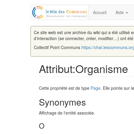
Accueil
Aide
Ce site web est une archive du wiki qui a été utilisé 
d’interaction (se connecter, créer, modifier…) ont ét
Collectif Point Communs
https://chat.lescommuns.or
Attribut:Organisme
Aller à :
navigation
,
rechercher
Cette propriété est de type
Page
. Elle pointe sur 
Synonymes
Affichage de l'entité associée.
O