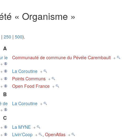
riété « Organisme »
|
250
|
500
).
A
r le
Communauté de commune du Pévéle Carembault
+
+
+
La Coroutine
+
+
Points Communs
+
+
Open Food France
+
B
é de
La Coroutine
+
+
C
+
La MYNE
+
+
Livin'Coop
+
,
OpenAtlas
+