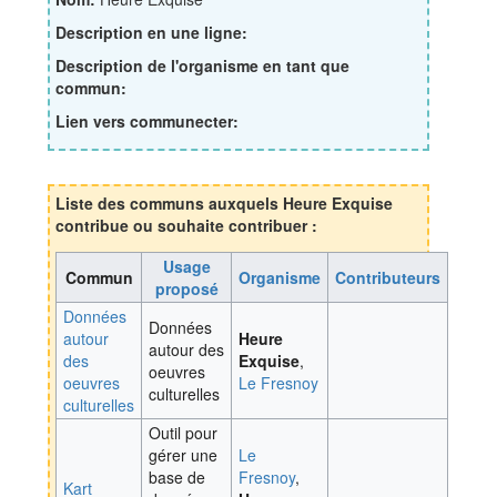
Description en une ligne:
Description de l'organisme en tant que
commun:
Lien vers communecter:
Liste des communs auxquels Heure Exquise
contribue ou souhaite contribuer :
Usage
Commun
Organisme
Contributeurs
proposé
Données
Données
autour
Heure
autour des
des
Exquise
,
oeuvres
oeuvres
Le Fresnoy
culturelles
culturelles
Outil pour
gérer une
Le
base de
Fresnoy
,
Kart