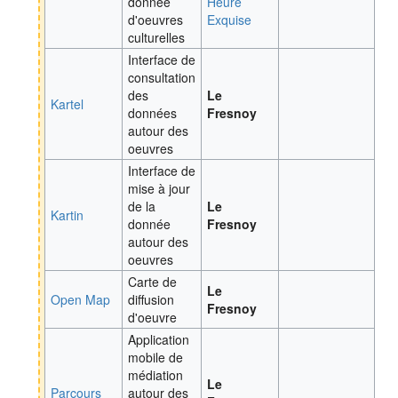
donnée
Heure
d'oeuvres
Exquise
culturelles
Interface de
consultation
des
Le
Kartel
données
Fresnoy
autour des
oeuvres
Interface de
mise à jour
de la
Le
Kartin
donnée
Fresnoy
autour des
oeuvres
Carte de
Le
Open Map
diffusion
Fresnoy
d'oeuvre
Application
mobile de
médiation
Le
Parcours
autour des