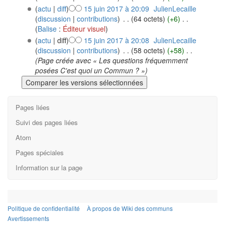
(
actu
|
diff
)
15 juin 2017 à 20:09
‎
JulienLecaille
(
discussion
|
contributions
)
‎
. .
(64 octets)
(+6)
‎
. .
(
Balise
:
Éditeur visuel
)
(
actu
| diff)
15 juin 2017 à 20:08
‎
JulienLecaille
(
discussion
|
contributions
)
‎
. .
(58 octets)
(+58)
‎
. .
(Page créée avec « Les questions fréquemment
posées C'est quoi un Commun ? »)
Pages liées
Suivi des pages liées
Atom
Pages spéciales
Information sur la page
Politique de confidentialité
À propos de Wiki des communs
Avertissements