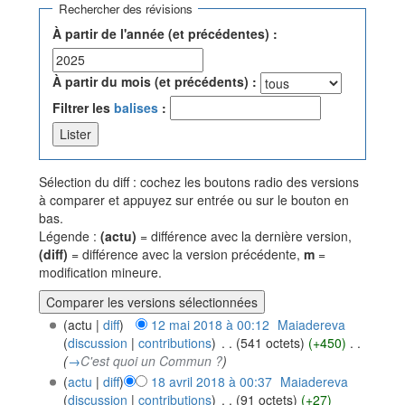
Rechercher des révisions
À partir de l'année (et précédentes) :
À partir du mois (et précédents) :
Filtrer les
balises
:
Sélection du diff : cochez les boutons radio des versions
à comparer et appuyez sur entrée ou sur le bouton en
bas.
Légende :
(actu)
= différence avec la dernière version,
(diff)
= différence avec la version précédente,
m
=
modification mineure.
(actu |
diff
)
12 mai 2018 à 00:12
‎
Maiadereva
(
discussion
|
contributions
)
‎
. .
(541 octets)
(+450)
‎
. .
(
→
C'est quoi un Commun ?
)
(
actu
|
diff
)
18 avril 2018 à 00:37
‎
Maiadereva
(
discussion
|
contributions
)
‎
. .
(91 octets)
(+27)