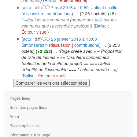
communs
)
(
Balise
:
Éditeur visuel
)
(
actu
|
diff
)
7 mai 2016 à 10:50
‎
JulienLecaille
(
discussion
|
contributions
)
‎
. .
(2 261 octets)
(+8)
‎
. .
(
→
Evaluer les communs (donner des avis sur les
communs que l’assemblée protège)
)
(
Balise
:
Éditeur visuel
)
(
actu
| diff)
25 janvier 2016 à 13:08
Simonsarazin
(
discussion
|
contributions
)
‎
. .
(2 253
octets)
(+2 253)
‎
. .
(Page créée avec « = Proposition
de liste de tâches = == Chantiers conceptuels
(définition de la limite du projet) == === Définir
l’identité de l’assemblée === * acter la créatio... »)
(
Balise
:
Éditeur visuel
)
Pages liées
Suivi des pages liées
Atom
Pages spéciales
Information sur la page