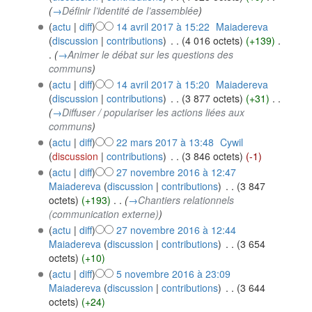
(
→
Définir l’identité de l’assemblée
)
(
actu
|
diff
)
14 avril 2017 à 15:22
‎
Maiadereva
(
discussion
|
contributions
)
‎
. .
(4 016 octets)
(+139)
‎
.
.
(
→
Animer le débat sur les questions des
communs
)
(
actu
|
diff
)
14 avril 2017 à 15:20
‎
Maiadereva
(
discussion
|
contributions
)
‎
. .
(3 877 octets)
(+31)
‎
. .
(
→
Diffuser / populariser les actions liées aux
communs
)
(
actu
|
diff
)
22 mars 2017 à 13:48
‎
Cywil
(
discussion
|
contributions
)
‎
. .
(3 846 octets)
(-1)
(
actu
|
diff
)
27 novembre 2016 à 12:47
Maiadereva
(
discussion
|
contributions
)
‎
. .
(3 847
octets)
(+193)
‎
. .
(
→
Chantiers relationnels
(communication externe)
)
(
actu
|
diff
)
27 novembre 2016 à 12:44
Maiadereva
(
discussion
|
contributions
)
‎
. .
(3 654
octets)
(+10)
(
actu
|
diff
)
5 novembre 2016 à 23:09
Maiadereva
(
discussion
|
contributions
)
‎
. .
(3 644
octets)
(+24)