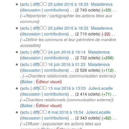
(
actu
|
diff
)
25 juillet 2016 à 18:33
‎
Maiadereva
(
discussion
|
contributions
)
‎
. .
(2 743 octets)
(+33)
‎
. .
(
→
Répertorier / cartographier les actions liées aux
communs
)
(
actu
|
diff
)
25 juillet 2016 à 18:32
‎
Maiadereva
(
discussion
|
contributions
)
‎
. .
(2 710 octets)
(-22)
‎
. .
(
→
Définir les communs et leur périmètre de manière
accessible
)
(
actu
|
diff
)
24 juin 2016 à 19:14
‎
Maiadereva
(
discussion
|
contributions
)
‎
. .
(2 732 octets)
(+206)
(
actu
|
diff
)
16 juin 2016 à 01:23
‎
Maiadereva
(
discussion
|
contributions
)
‎
. .
(2 526 octets)
(+112)
‎
.
.
(
→
Chantiers relationnels (communication externe)
)
(
Balise
:
Éditeur visuel
)
(
actu
|
diff
)
13 mai 2016 à 13:03
‎
JulienLecaille
(
discussion
|
contributions
)
‎
. .
(2 414 octets)
(+71)
‎
. .
(
→
Chantiers relationnels (communication externe)
)
(
Balise
:
Éditeur visuel
)
(
actu
|
diff
)
8 mai 2016 à 15:54
‎
JulienLecaille
(
discussion
|
contributions
)
‎
. .
(2 343 octets)
(+82)
‎
. .
(
→
Diffuser / populariser les actions liées aux