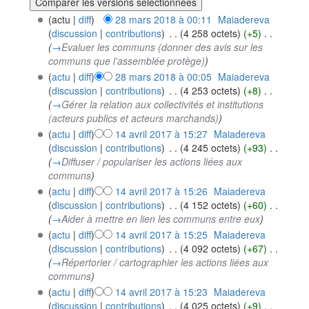
(actu |
diff
)
28 mars 2018 à 00:11
‎
Maiadereva
(
discussion
|
contributions
)
‎
. .
(4 258 octets)
(+5)
‎
. .
(
→
Evaluer les communs (donner des avis sur les
communs que l’assemblée protège)
)
(
actu
|
diff
)
28 mars 2018 à 00:05
‎
Maiadereva
(
discussion
|
contributions
)
‎
. .
(4 253 octets)
(+8)
‎
. .
(
→
Gérer la relation aux collectivités et institutions
(acteurs publics et acteurs marchands)
)
(
actu
|
diff
)
14 avril 2017 à 15:27
‎
Maiadereva
(
discussion
|
contributions
)
‎
. .
(4 245 octets)
(+93)
‎
. .
(
→
Diffuser / populariser les actions liées aux
communs
)
(
actu
|
diff
)
14 avril 2017 à 15:26
‎
Maiadereva
(
discussion
|
contributions
)
‎
. .
(4 152 octets)
(+60)
‎
. .
(
→
Aider à mettre en lien les communs entre eux
)
(
actu
|
diff
)
14 avril 2017 à 15:25
‎
Maiadereva
(
discussion
|
contributions
)
‎
. .
(4 092 octets)
(+67)
‎
. .
(
→
Répertorier / cartographier les actions liées aux
communs
)
(
actu
|
diff
)
14 avril 2017 à 15:23
‎
Maiadereva
(
discussion
|
contributions
)
‎
. .
(4 025 octets)
(+9)
‎
. .