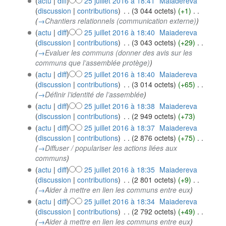
(
actu
|
diff
)
25 juillet 2016 à 18:41
‎
Maiadereva
(
discussion
|
contributions
)
‎
. .
(3 044 octets)
(+1)
‎
. .
(
→
Chantiers relationnels (communication externe)
)
(
actu
|
diff
)
25 juillet 2016 à 18:40
‎
Maiadereva
(
discussion
|
contributions
)
‎
. .
(3 043 octets)
(+29)
‎
. .
(
→
Evaluer les communs (donner des avis sur les
communs que l’assemblée protège)
)
(
actu
|
diff
)
25 juillet 2016 à 18:40
‎
Maiadereva
(
discussion
|
contributions
)
‎
. .
(3 014 octets)
(+65)
‎
. .
(
→
Définir l’identité de l’assemblée
)
(
actu
|
diff
)
25 juillet 2016 à 18:38
‎
Maiadereva
(
discussion
|
contributions
)
‎
. .
(2 949 octets)
(+73)
(
actu
|
diff
)
25 juillet 2016 à 18:37
‎
Maiadereva
(
discussion
|
contributions
)
‎
. .
(2 876 octets)
(+75)
‎
. .
(
→
Diffuser / populariser les actions liées aux
communs
)
(
actu
|
diff
)
25 juillet 2016 à 18:35
‎
Maiadereva
(
discussion
|
contributions
)
‎
. .
(2 801 octets)
(+9)
‎
. .
(
→
Aider à mettre en lien les communs entre eux
)
(
actu
|
diff
)
25 juillet 2016 à 18:34
‎
Maiadereva
(
discussion
|
contributions
)
‎
. .
(2 792 octets)
(+49)
‎
. .
(
→
Aider à mettre en lien les communs entre eux
)