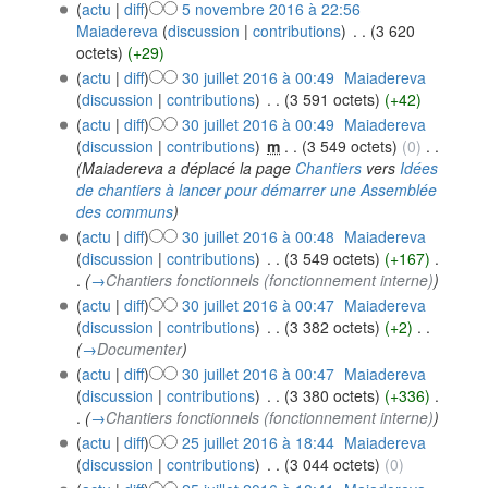
(
actu
|
diff
)
5 novembre 2016 à 22:56
Maiadereva
(
discussion
|
contributions
)
‎
. .
(3 620
octets)
(+29)
(
actu
|
diff
)
30 juillet 2016 à 00:49
‎
Maiadereva
(
discussion
|
contributions
)
‎
. .
(3 591 octets)
(+42)
(
actu
|
diff
)
30 juillet 2016 à 00:49
‎
Maiadereva
(
discussion
|
contributions
)
‎
m
. .
(3 549 octets)
(0)
‎
. .
(Maiadereva a déplacé la page
Chantiers
vers
Idées
de chantiers à lancer pour démarrer une Assemblée
des communs
)
(
actu
|
diff
)
30 juillet 2016 à 00:48
‎
Maiadereva
(
discussion
|
contributions
)
‎
. .
(3 549 octets)
(+167)
‎
.
.
(
→
Chantiers fonctionnels (fonctionnement interne)
)
(
actu
|
diff
)
30 juillet 2016 à 00:47
‎
Maiadereva
(
discussion
|
contributions
)
‎
. .
(3 382 octets)
(+2)
‎
. .
(
→
Documenter
)
(
actu
|
diff
)
30 juillet 2016 à 00:47
‎
Maiadereva
(
discussion
|
contributions
)
‎
. .
(3 380 octets)
(+336)
‎
.
.
(
→
Chantiers fonctionnels (fonctionnement interne)
)
(
actu
|
diff
)
25 juillet 2016 à 18:44
‎
Maiadereva
(
discussion
|
contributions
)
‎
. .
(3 044 octets)
(0)