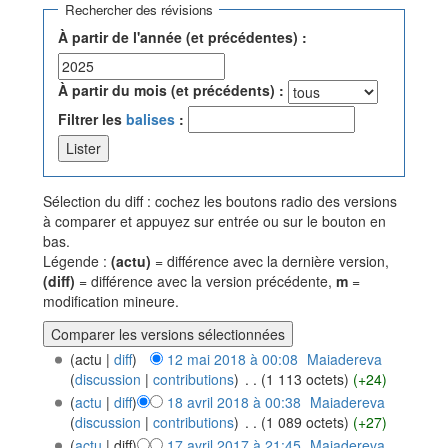
Rechercher des révisions
À partir de l'année (et précédentes) :
À partir du mois (et précédents) :
Filtrer les
balises
:
Sélection du diff : cochez les boutons radio des versions
à comparer et appuyez sur entrée ou sur le bouton en
bas.
Légende :
(actu)
= différence avec la dernière version,
(diff)
= différence avec la version précédente,
m
=
modification mineure.
(actu |
diff
)
12 mai 2018 à 00:08
‎
Maiadereva
(
discussion
|
contributions
)
‎
. .
(1 113 octets)
(+24)
(
actu
|
diff
)
18 avril 2018 à 00:38
‎
Maiadereva
(
discussion
|
contributions
)
‎
. .
(1 089 octets)
(+27)
(
actu
| diff)
17 avril 2017 à 21:45
‎
Maiadereva