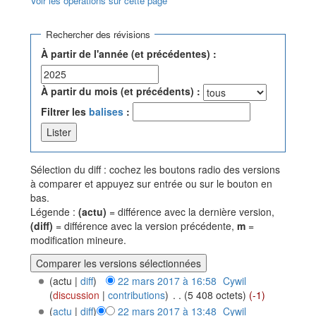
Voir les opérations sur cette page
Aller à :
navigation
,
rechercher
Rechercher des révisions
À partir de l'année (et précédentes) :
À partir du mois (et précédents) :
Filtrer les
balises
:
Sélection du diff : cochez les boutons radio des versions
à comparer et appuyez sur entrée ou sur le bouton en
bas.
Légende :
(actu)
= différence avec la dernière version,
(diff)
= différence avec la version précédente,
m
=
modification mineure.
(actu |
diff
)
22 mars 2017 à 16:58
‎
Cywil
(
discussion
|
contributions
)
‎
. .
(5 408 octets)
(-1)
(
actu
|
diff
)
22 mars 2017 à 13:48
‎
Cywil