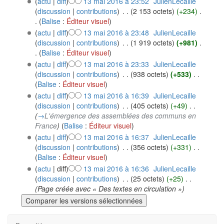
(
actu
|
diff
)
13 mai 2016 à 23:52
‎
JulienLecaille
(
discussion
|
contributions
)
‎
. .
(2 153 octets)
(+234)
‎
.
.
(
Balise
:
Éditeur visuel
)
(
actu
|
diff
)
13 mai 2016 à 23:48
‎
JulienLecaille
(
discussion
|
contributions
)
‎
. .
(1 919 octets)
(+981)
‎
.
.
(
Balise
:
Éditeur visuel
)
(
actu
|
diff
)
13 mai 2016 à 23:33
‎
JulienLecaille
(
discussion
|
contributions
)
‎
. .
(938 octets)
(+533)
‎
. .
(
Balise
:
Éditeur visuel
)
(
actu
|
diff
)
13 mai 2016 à 16:39
‎
JulienLecaille
(
discussion
|
contributions
)
‎
. .
(405 octets)
(+49)
‎
. .
(
→
L'émergence des assemblées des communs en
France
)
(
Balise
:
Éditeur visuel
)
(
actu
|
diff
)
13 mai 2016 à 16:37
‎
JulienLecaille
(
discussion
|
contributions
)
‎
. .
(356 octets)
(+331)
‎
. .
(
Balise
:
Éditeur visuel
)
(
actu
| diff)
13 mai 2016 à 16:36
‎
JulienLecaille
(
discussion
|
contributions
)
‎
. .
(25 octets)
(+25)
‎
. .
(Page créée avec « Des textes en circulation »)