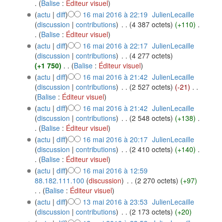
.
(
Balise
:
Éditeur visuel
)
(
actu
|
diff
)
16 mai 2016 à 22:19
‎
JulienLecaille
(
discussion
|
contributions
)
‎
. .
(4 387 octets)
(+110)
‎
.
.
(
Balise
:
Éditeur visuel
)
(
actu
|
diff
)
16 mai 2016 à 22:17
‎
JulienLecaille
(
discussion
|
contributions
)
‎
. .
(4 277 octets)
(+1 750)
‎
. .
(
Balise
:
Éditeur visuel
)
(
actu
|
diff
)
16 mai 2016 à 21:42
‎
JulienLecaille
(
discussion
|
contributions
)
‎
. .
(2 527 octets)
(-21)
‎
. .
(
Balise
:
Éditeur visuel
)
(
actu
|
diff
)
16 mai 2016 à 21:42
‎
JulienLecaille
(
discussion
|
contributions
)
‎
. .
(2 548 octets)
(+138)
‎
.
.
(
Balise
:
Éditeur visuel
)
(
actu
|
diff
)
16 mai 2016 à 20:17
‎
JulienLecaille
(
discussion
|
contributions
)
‎
. .
(2 410 octets)
(+140)
‎
.
.
(
Balise
:
Éditeur visuel
)
(
actu
|
diff
)
16 mai 2016 à 12:59
88.182.111.100
(
discussion
)
‎
. .
(2 270 octets)
(+97)
. .
(
Balise
:
Éditeur visuel
)
(
actu
|
diff
)
13 mai 2016 à 23:53
‎
JulienLecaille
(
discussion
|
contributions
)
‎
. .
(2 173 octets)
(+20)