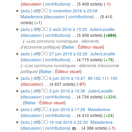
(
discussion
|
contributions
)
‎
. .
(5 409 octets)
(-1)
(
actu
|
diff
)
5 novembre 2016 à 23:08
Maiadereva
(
discussion
|
contributions
)
‎
. .
(5 410
octets)
(+1)
(
actu
|
diff
)
2 août 2016 à 15:33
‎
JulienLecaille
(
discussion
|
contributions
)
‎
. .
(5 409 octets)
(+694)
‎
.
.
(
→
Les communs numériques : éléments
d’économie politique
)
(
Balise
:
Éditeur visuel
)
(
actu
|
diff
)
27 juin 2016 à 02:26
‎
JulienLecaille
(
discussion
|
contributions
)
‎
. .
(4 715 octets)
(+78)
‎
. .
(
→
Les communs numériques : éléments d’économie
politique
)
(
Balise
:
Éditeur visuel
)
(
actu
|
diff
)
6 juin 2016 à 13:47
‎
88.182.111.100
(
discussion
)
‎
. .
(4 637 octets)
(-97)
(
actu
|
diff
)
3 juin 2016 à 10:38
‎
JulienLecaille
(
discussion
|
contributions
)
‎
. .
(4 734 octets)
(+324)
‎
.
.
(
Balise
:
Éditeur visuel
)
(
actu
|
diff
)
2 juin 2016 à 17:28
‎
Maiadereva
(
discussion
|
contributions
)
‎
. .
(4 410 octets)
(+24)
(
actu
|
diff
)
16 mai 2016 à 22:30
‎
Maiadereva
(
discussion
|
contributions
)
‎
m
. .
(4 386 octets)
(-1)
‎
.