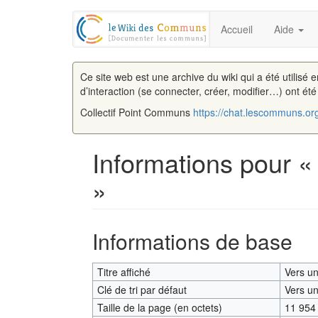
Accueil
Aide
Ce site web est une archive du wiki qui a été utilisé 
d’interaction (se connecter, créer, modifier…) ont ét
Collectif Point Communs
https://chat.lescommuns.or
Informations pour 
»
Aller à :
navigation
,
rechercher
Informations de base
Titre affiché
Vers u
Clé de tri par défaut
Vers u
Taille de la page (en octets)
11 954