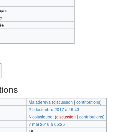
nçais
te
ée
tions
Maiadereva
(
discussion
|
contributions
)
21 décembre 2017 à 19:43
Nicolasloubet
(
discussion
|
contributions
)
7 mai 2018 à 05:25
15