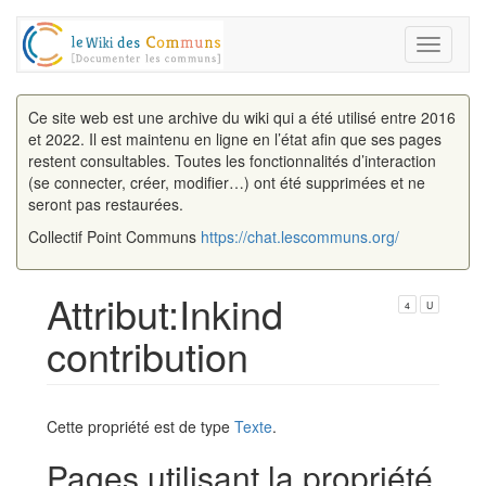
Toggle
navigati
Ce site web est une archive du wiki qui a été utilisé entre 2016
et 2022. Il est maintenu en ligne en l’état afin que ses pages
restent consultables. Toutes les fonctionnalités d’interaction
(se connecter, créer, modifier…) ont été supprimées et ne
seront pas restaurées.
Collectif Point Communs
https://chat.lescommuns.org/
Attribut:Inkind
4
U
contribution
Aller à :
navigation
,
rechercher
Cette propriété est de type
Texte
.
Pages utilisant la propriété