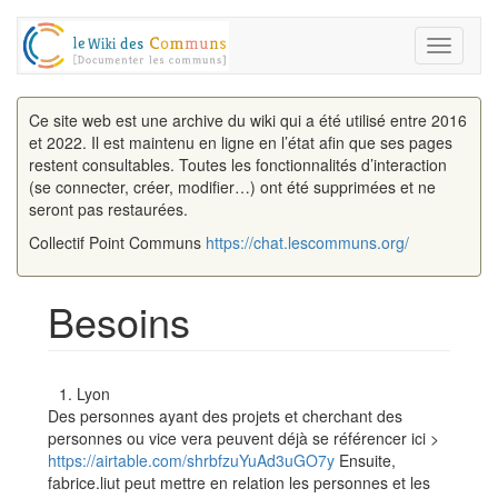
Toggle
navigati
Ce site web est une archive du wiki qui a été utilisé entre 2016
et 2022. Il est maintenu en ligne en l’état afin que ses pages
restent consultables. Toutes les fonctionnalités d’interaction
(se connecter, créer, modifier…) ont été supprimées et ne
seront pas restaurées.
Collectif Point Communs
https://chat.lescommuns.org/
Besoins
Aller à :
navigation
,
rechercher
Lyon
Des personnes ayant des projets et cherchant des
personnes ou vice vera peuvent déjà se référencer ici >
https://airtable.com/shrbfzuYuAd3uGO7y
Ensuite,
fabrice.liut peut mettre en relation les personnes et les