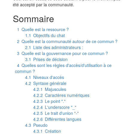
été accepté par la communauté.
Sommaire
1
Quelle est la ressource ?
1.1
Objectifs du chat
2
Quelle est la communauté autour de ce commun ?
2.1
Liste des administrateurs :
3
Quelle est la gouvernance pour ce commun ?
3.1
Prises de décision
4
Quelles sont les règles d'accès/d'utilisation à ce
commun ?
4.1
Niveaux d'accès
4.2
Syntaxe générale
4.2.1
Majuscules
4.2.2
Caractères numériques
4.2.3
Le point "."
4.2.4
L'underscore "_"
4.2.5
Le trait d'union "-"
4.2.6
Différentes langues
4.3
Pseudo
4.3.1
Création