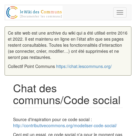
Toggle
navigati
Ce site web est une archive du wiki qui a été utilisé entre 2016
et 2022. Il est maintenu en ligne en l’état afin que ses pages
restent consultables. Toutes les fonctionnalités d’interaction
(se connecter, créer, modifier…) ont été supprimées et ne
seront pas restaurées.
Collectif Point Communs
https://chat.lescommuns.org/
Chat des
communs/Code social
Aller à :
navigation
,
rechercher
Source d'inspiration pour ce code social :
http://contributivecommons.org/modeliser-code-social/
Ceci est un essai, ce code social n'a pour le moment pas