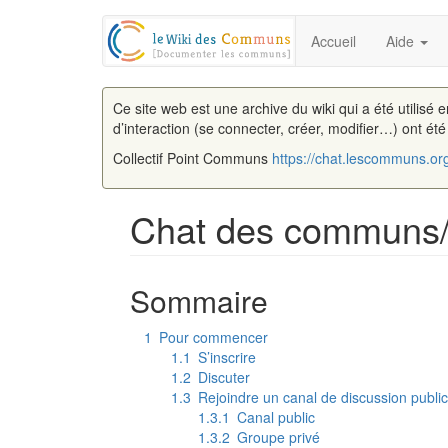
Accueil
Aide
Ce site web est une archive du wiki qui a été utilisé 
d’interaction (se connecter, créer, modifier…) ont ét
Collectif Point Communs
https://chat.lescommuns.or
Chat des communs/U
Aller à :
navigation
,
rechercher
Sommaire
1
Pour commencer
1.1
S’inscrire
1.2
Discuter
1.3
Rejoindre un canal de discussion publi
1.3.1
Canal public
1.3.2
Groupe privé