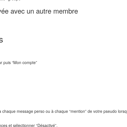
ivée avec un autre membre
s
tar puis “Mon compte”
il à chaque message perso ou à chaque “mention” de votre pseudo lors
nces et sélectionner “Désactivé”.