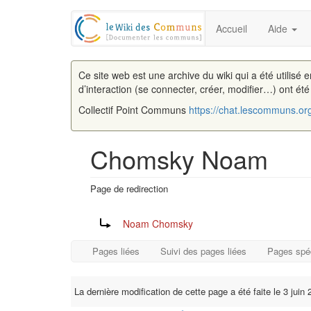
Accueil
Aide
Ce site web est une archive du wiki qui a été utilisé 
d’interaction (se connecter, créer, modifier…) ont ét
Collectif Point Communs
https://chat.lescommuns.or
Chomsky Noam
Page de redirection
Aller à :
navigation
,
rechercher
Rediriger vers :
Noam Chomsky
Pages liées
Suivi des pages liées
Pages spé
La dernière modification de cette page a été faite le 3 juin