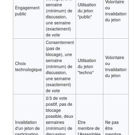
Volontaire
semaine
Utilisation
Engagement
ou
(minimum) de
du jeton
public
invalidation
discussion,
"public"
du jeton
une semaine
(exactement)
de vote
Consentement
(pas de
blocage), une
Volontaire
semaine
Utilisation
Choix
ou
(minimum) de
du jeton
technologique
invalidation
discussion,
"techno"
du jeton
une semaine
(exactement)
de vote
2/3 de vote
positif, pas de
blocage
possible, deux
Invalidation
semaines
Etre
Ne pas
d'un jeton de
(minimum) de
membre de
être
participation
discussion,
l'Assemblée
membre