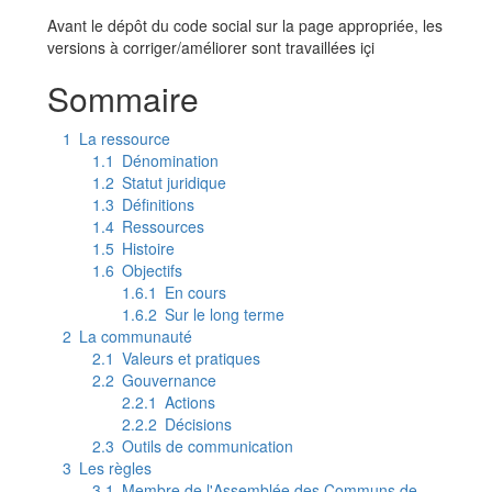
Aller à :
navigation
,
rechercher
Avant le dépôt du code social sur la page appropriée, les
versions à corriger/améliorer sont travaillées içi
Sommaire
1
La ressource
1.1
Dénomination
1.2
Statut juridique
1.3
Définitions
1.4
Ressources
1.5
Histoire
1.6
Objectifs
1.6.1
En cours
1.6.2
Sur le long terme
2
La communauté
2.1
Valeurs et pratiques
2.2
Gouvernance
2.2.1
Actions
2.2.2
Décisions
2.3
Outils de communication
3
Les règles
3.1
Membre de l'Assemblée des Communs de