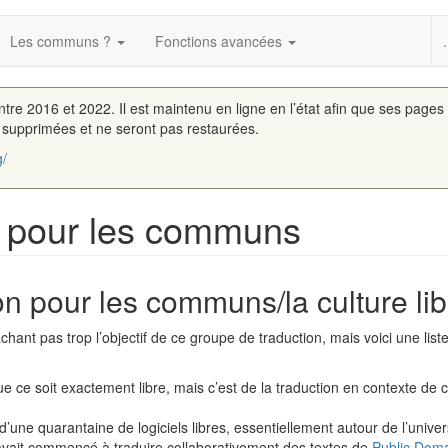
Les communs ?
Fonctions avancées
.
entre 2016 et 2022. Il est maintenu en ligne en l’état afin que ses pages
é supprimées et ne seront pas restaurées.
g/
e pour les communs
on pour les communs/la culture lib
chant pas trop l’objectif de ce groupe de traduction, mais voici une liste
que ce soit exactement libre, mais c’est de la traduction en contexte de 
re d’une quarantaine de logiciels libres, essentiellement autour de l’uni
avait commencé à traduire collaborativement des textes de
Public Dom