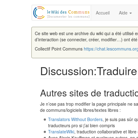
Accueil
Aide
Ce site web est une archive du wiki qui a été utilisé 
d’interaction (se connecter, créer, modifier…) ont ét
Collectif Point Communs
https://chat.lescommuns.or
Discussion:Traduir
Aller à :
navigation
,
rechercher
Autres sites de traducti
Je n’ose pas trop modifier la page principale ne sa
de communs/logiciels libres/textes libres :
Translators Without Borders
, je suis pas sûr 
traducteurs pro si j’ai bien compris
TranslateWiki
, traduction collaborative et lib
Avec Alexis Kauffman et quelques autres, on 