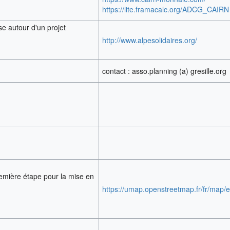
https://lite.framacalc.org/ADCG_CAIRN
se autour d'un projet
http://www.alpesolidaires.org/
contact : asso.planning (a) gresille.org
première étape pour la mise en
https://umap.openstreetmap.fr/fr/map/