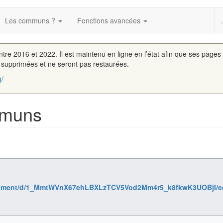
Les communs ?
Fonctions avancées
.
entre 2016 et 2022. Il est maintenu en ligne en l’état afin que ses pages
é supprimées et ne seront pas restaurées.
g/
mmuns
cument/d/1_MmtWVnX67ehLBXLzTCV5Vod2Mm4r5_k8fkwK3UOBjI/edi