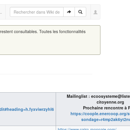
..
 restent consultables. Toutes les fonctionnalités
Mailinglist : ecoosysteme@liste
citoyenne.org
Prochaine rencontre à P
t#heading=h.fyxviwrzyhl6
https://coople.enercoop.org/
sondage=r4mp2ak6yt2n
https://www.cairn-monnaie.com/