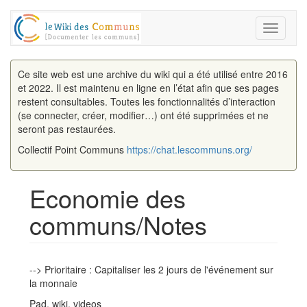
Toggle
navigati
Ce site web est une archive du wiki qui a été utilisé entre 2016
et 2022. Il est maintenu en ligne en l’état afin que ses pages
restent consultables. Toutes les fonctionnalités d’interaction
(se connecter, créer, modifier…) ont été supprimées et ne
seront pas restaurées.
Collectif Point Communs
https://chat.lescommuns.org/
Economie des
communs/Notes
Aller à :
navigation
,
rechercher
--> Prioritaire : Capitaliser les 2 jours de l'événement sur
la monnaie
Pad, wiki, videos