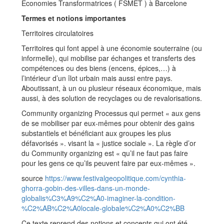
Économies Transformatrices ( FSMET ) à Barcelone
Termes et notions importantes
Territoires circulatoires
Territoires qui font appel à une économie souterraine (ou
informelle), qui mobilise par échanges et transferts des
compétences ou des biens (encens, épices,…) à
l’intérieur d’un îlot urbain mais aussi entre pays.
Aboutissant, à un ou plusieur réseaux économique, mais
aussi, à des solution de recyclages ou de revalorisations.
Community organizing Processus qui permet « aux gens
de se mobiliser par eux-mêmes pour obtenir des gains
substantiels et bénéficiant aux groupes les plus
défavorisés ». visant la « justice sociale ». La règle d’or
du Community organizing est « qu’il ne faut pas faire
pour les gens ce qu’ils peuvent faire par eux-mêmes ».
source
https://www.festivalgeopolitique.com/cynthia-
ghorra-gobin-des-villes-dans-un-monde-
globalis%C3%A9%C2%A0-imaginer-la-condition-
%C2%AB%C2%A0locale-globale%C2%A0%C2%BB
Ce texte reprend des notions et concepts qui ont été